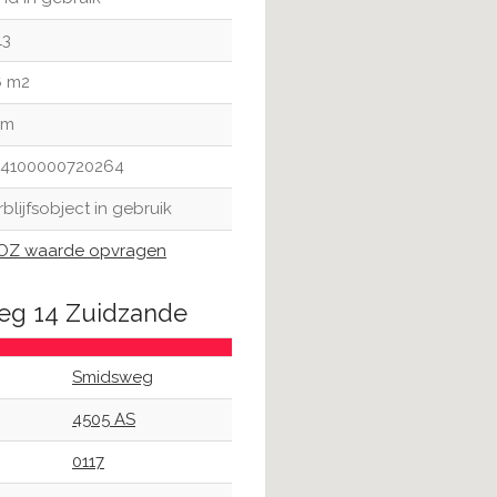
13
6 m2
 m
14100000720264
rblijfsobject in gebruik
Z waarde opvragen
eg 14 Zuidzande
Smidsweg
4505 AS
0117