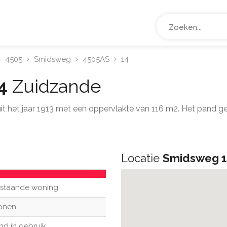
4505
Smidsweg
4505AS
14
14
Zuidzande
 uit het jaar 1913 met een oppervlakte van 116 m2. Het pand
Locatie
Smidsweg 
ijstaande woning
onen
nd in gebruik