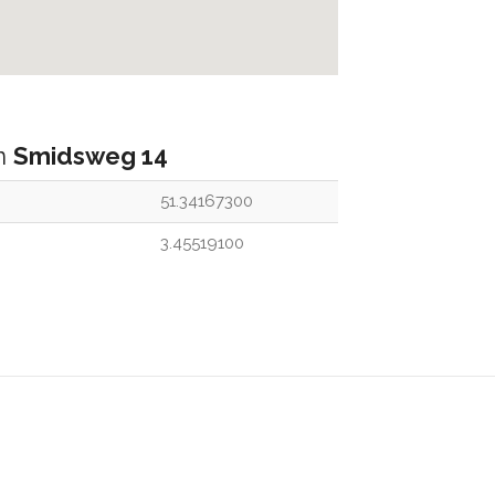
an
Smidsweg 14
51.34167300
3.45519100