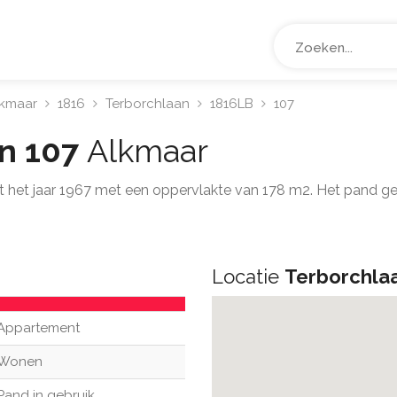
lkmaar
1816
Terborchlaan
1816LB
107
an 107
Alkmaar
it het jaar 1967 met een oppervlakte van 178 m2. Het pand g
Locatie
Terborchla
Appartement
Wonen
Pand in gebruik