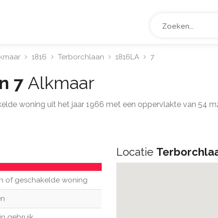
lkmaar
1816
Terborchlaan
1816LA
7
n 7
Alkmaar
kelde woning uit het jaar 1966 met een oppervlakte van 54 
Locatie
Terborchla
n of geschakelde woning
n
in gebruik