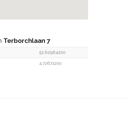
an
Terborchlaan 7
52.62964200
4.72671200