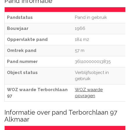
Pand informatie
Pandstatus
Pand in gebruik
Bouwjaar
1966
Oppervlakte pand
184 m2
Omtrek pand
57 m
Pand nummer
361100000013835
Object status
Verblijfsobject in
gebruik
WOZ waarde Terborchlaan
WOZ waarde
97
opvragen
Informatie over pand Terborchlaan 97
Alkmaar