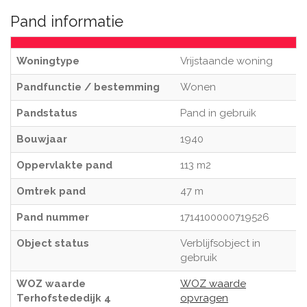
Pand informatie
Woningtype
Vrijstaande woning
Pandfunctie / bestemming
Wonen
Pandstatus
Pand in gebruik
Bouwjaar
1940
Oppervlakte pand
113 m2
Omtrek pand
47 m
Pand nummer
1714100000719526
Object status
Verblijfsobject in
gebruik
WOZ waarde
WOZ waarde
Terhofstededijk 4
opvragen