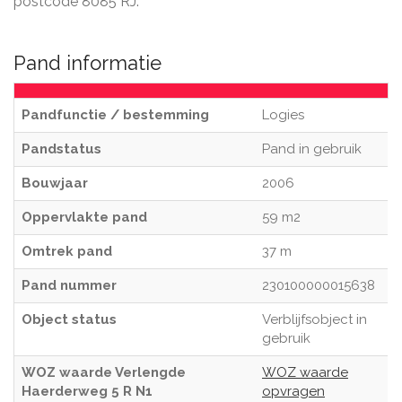
postcode 8085 RJ.
Pand informatie
Pandfunctie / bestemming
Logies
Pandstatus
Pand in gebruik
Bouwjaar
2006
Oppervlakte pand
59 m2
Omtrek pand
37 m
Pand nummer
230100000015638
Object status
Verblijfsobject in
gebruik
WOZ waarde Verlengde
WOZ waarde
Haerderweg 5 R N1
opvragen