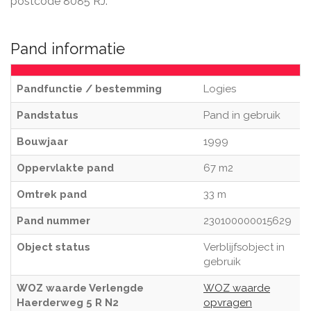
postcode 8085 RJ.
Pand informatie
Pandfunctie / bestemming
Logies
Pandstatus
Pand in gebruik
Bouwjaar
1999
Oppervlakte pand
67 m2
Omtrek pand
33 m
Pand nummer
230100000015629
Object status
Verblijfsobject in
gebruik
WOZ waarde Verlengde
WOZ waarde
Haerderweg 5 R N2
opvragen