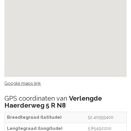
Google maps link
GPS coordinaten van
Verlengde
Haerderweg 5 R N8
Breedtegraad (latitude)
52.40555400
Lengtegraad (longitude)
5.85492200