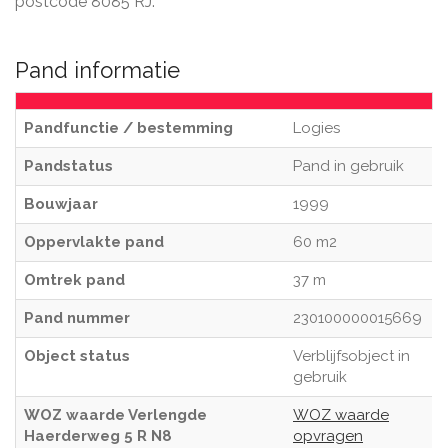
postcode 8085 RJ.
Pand informatie
Pandfunctie / bestemming
Logies
Pandstatus
Pand in gebruik
Bouwjaar
1999
Oppervlakte pand
60 m2
Omtrek pand
37 m
Pand nummer
230100000015669
Object status
Verblijfsobject in
gebruik
WOZ waarde Verlengde
WOZ waarde
Haerderweg 5 R N8
opvragen