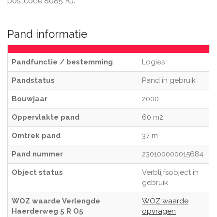
postcode 8085 RJ.
Pand informatie
Pandfunctie / bestemming
Logies
Pandstatus
Pand in gebruik
Bouwjaar
2000
Oppervlakte pand
60 m2
Omtrek pand
37 m
Pand nummer
230100000015684
Object status
Verblijfsobject in
gebruik
WOZ waarde Verlengde
WOZ waarde
Haerderweg 5 R O5
opvragen