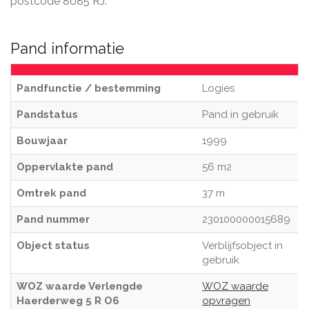
postcode 8085 RJ.
Pand informatie
Pandfunctie / bestemming
Logies
Pandstatus
Pand in gebruik
Bouwjaar
1999
Oppervlakte pand
56 m2
Omtrek pand
37 m
Pand nummer
230100000015689
Object status
Verblijfsobject in
gebruik
WOZ waarde Verlengde
WOZ waarde
Haerderweg 5 R O6
opvragen