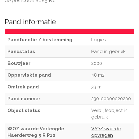
de postcode 8085 RJ.
Pand informatie
Pandfunctie / bestemming
Logies
Pandstatus
Pand in gebruik
Bouwjaar
2000
Oppervlakte pand
48 m2
Omtrek pand
33 m
Pand nummer
230100000020200
Object status
Verblijfsobject in
gebruik
WOZ waarde Verlengde
WOZ waarde
Haerderweg 5 R P12
opvragen