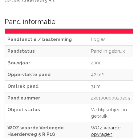
de postcode 8085 RJ.
Pand informatie
Pandfunctie / bestemming
Logies
Pandstatus
Pand in gebruik
Bouwjaar
2000
Oppervlakte pand
42 m2
Omtrek pand
31 m
Pand nummer
230100000020205
Object status
Verblijfsobject in
gebruik
WOZ waarde Verlengde
WOZ waarde
Haerderweg 5 R P18
opvragen