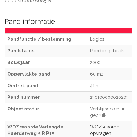
de postcode 8085 RJ.
Pand informatie
Pandfunctie / bestemming
Logies
Pandstatus
Pand in gebruik
Bouwjaar
2000
Oppervlakte pand
60 m2
Omtrek pand
41 m
Pand nummer
230100000020203
Object status
Verblijfsobject in
gebruik
WOZ waarde Verlengde
WOZ waarde
Haerderweg 5 R P15
opvragen