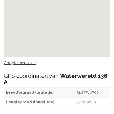
Google maps link
GPS coordinaten van
Waterwereld 136
A
Breedtegraad (latitude)
51.43786700
Lengtegraad (longitude)
5.40102100