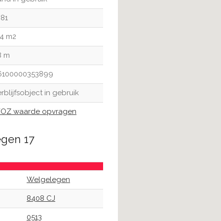
981
24 m2
8 m
6100000353899
rblijfsobject in gebruik
OZ waarde opvragen
egen 17
Welgelegen
8408 CJ
0513