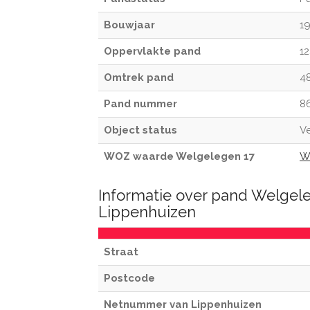
Bouwjaar
1
Oppervlakte pand
1
Omtrek pand
4
Pand nummer
8
Object status
Ve
WOZ waarde Welgelegen 17
W
Informatie over pand Welgel
Lippenhuizen
Straat
Postcode
Netnummer van Lippenhuizen