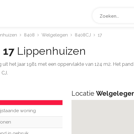
enhuizen
8408
Welgelegen
8408CJ
17
 17
Lippenhuizen
ng uit het jaar 1981 met een oppervlakte van 124 m2. Het pa
 CJ.
Locatie
Welgelegen
ijstaande woning
onen
nd in gebruik