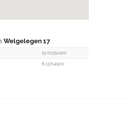
an
Welgelegen 17
53.01352400
6.13714900