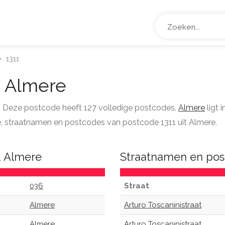
1311
 Almere
e. Deze postcode heeft 127 volledige postcodes.
Almere
ligt 
tie, straatnamen en postcodes van postcode 1311 uit Almere.
1 Almere
Straatnamen en pos
036
Straat
Almere
Arturo Toscaninistraat
Almere
Arturo Toscaninistraat