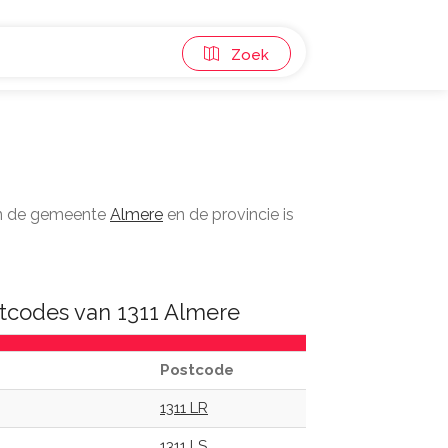
Zoek
in de gemeente
Almere
en de provincie is
tcodes van 1311 Almere
Postcode
1311 LR
1311 LS