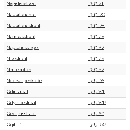
Najadenstraat
1363 ST
Nederlandhof
1363 DC
Nederlandstraat
1363 DB
Nemesisstraat
1363 ZS
Neptunussingel
1363 VV
Nikestraat
1363 ZV
Nimfenplein
1363 SV
Noorwegenkade
1363 DS
Odinstraat
1363 WL
Odysseestraat
1363 WR
Oedipusstraat
1363 SG
Ogihof
1363 RW