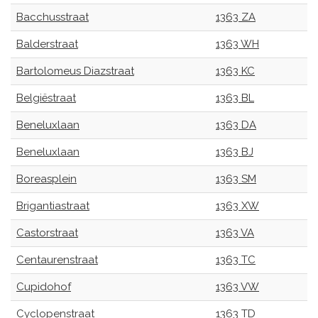
Bacchusstraat
1363 ZA
Balderstraat
1363 WH
Bartolomeus Diazstraat
1363 KC
Belgiëstraat
1363 BL
Beneluxlaan
1363 DA
Beneluxlaan
1363 BJ
Boreasplein
1363 SM
Brigantiastraat
1363 XW
Castorstraat
1363 VA
Centaurenstraat
1363 TC
Cupidohof
1363 VW
Cyclopenstraat
1363 TD