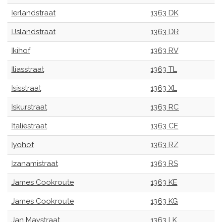
Ierlandstraat
1363 DK
IJslandstraat
1363 DR
Ikihof
1363 RV
Iliasstraat
1363 TL
Isisstraat
1363 XL
Iskurstraat
1363 RC
Italiëstraat
1363 CE
Iyohof
1363 RZ
Izanamistraat
1363 RS
James Cookroute
1363 KE
James Cookroute
1363 KG
Jan Maystraat
1363 LK