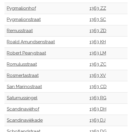
Pygmalionhof
1363 ZZ
Pygmalionstraat
1363 SC
Remusstraat
1363 ZD
Roald Amundsenstraat
1363 KH
Robert Pearystraat
1363 LM
Romulusstraat
1363 ZC
Rosmertastraat
1363 XV
San Marinostraat
1363 CD
Saturnussingel
1363 RG
Scandinaviëhof
1363 DH
Scandinaviëkade
1363 DJ
Schotlandstraat
1363 DG