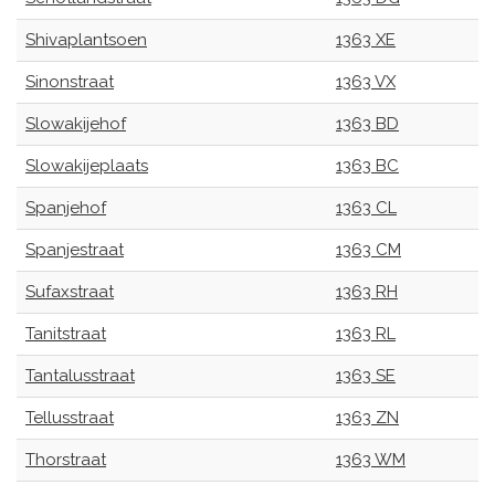
Shivaplantsoen
1363 XE
Sinonstraat
1363 VX
Slowakijehof
1363 BD
Slowakijeplaats
1363 BC
Spanjehof
1363 CL
Spanjestraat
1363 CM
Sufaxstraat
1363 RH
Tanitstraat
1363 RL
Tantalusstraat
1363 SE
Tellusstraat
1363 ZN
Thorstraat
1363 WM