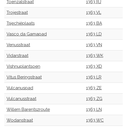
Toenzalstraat
1363 RJ
Trojestraat
1363 VL
Tsjechiëplaats
1363 BA
Vasco da Gamapad
1363 LD
Venusstraat
1363 VN
Vidarstraat
1363 WK
Vishnuplantsoen
1363 XD
Vitus Beringstraat
1363 LR
Vulcanuspad
1363 ZE
Vulcanusstraat
1363 ZG
Willem Barentszroute
1363 LN
Wodanstraat
1363 WC