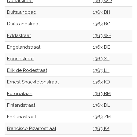
Donarstraat
1363 WD
Duitslandpad
1363 BH
Duitslandstraat
1363 BG
Eddastraat
1363 WE
Engelandstraat
1363 DE
Eponastraat
1363 XT
Erik de Rodestraat
1363 LH
Ernest Shackletonstraat
1363 KD
Europalaan
1363 BM
Finlandstraat
1363 DL
Fortunastraat
1363 ZM
Francisco Pizarrostraat
1363 KK