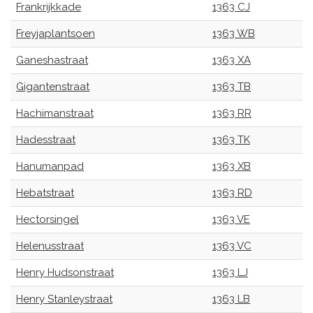
Frankrijkkade
1363 CJ
Freyjaplantsoen
1363 WB
Ganeshastraat
1363 XA
Gigantenstraat
1363 TB
Hachimanstraat
1363 RR
Hadesstraat
1363 TK
Hanumanpad
1363 XB
Hebatstraat
1363 RD
Hectorsingel
1363 VE
Helenusstraat
1363 VC
Henry Hudsonstraat
1363 LJ
Henry Stanleystraat
1363 LB