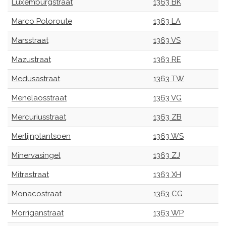
Luxemburgstraat
1363 BK
Marco Poloroute
1363 LA
Marsstraat
1363 VS
Mazustraat
1363 RE
Medusastraat
1363 TW
Menelaosstraat
1363 VG
Mercuriusstraat
1363 ZB
Merlijnplantsoen
1363 WS
Minervasingel
1363 ZJ
Mitrastraat
1363 XH
Monacostraat
1363 CG
Morriganstraat
1363 WP