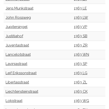
Jens Munkstraat
1363 LE
John Rossweg
1363 LW
Jupitersingel
1363 VP
Justitiahof
1363 SB
Juventastraat
1363 ZR
Lancelotstraat
1363 WN
Laviniastraat
1363 SP
Leif Erikssonstraat
1363 LG
Libertasstraat
1363 ZL
Liechtensteinstraat
1363 CK
Lokistraat
1363 WG