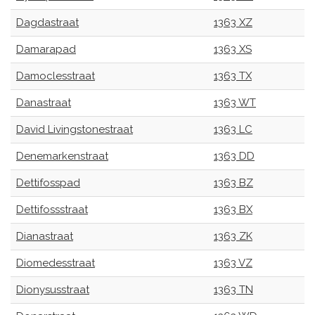
Dagdastraat
1363 XZ
Damarapad
1363 XS
Damoclesstraat
1363 TX
Danastraat
1363 WT
David Livingstonestraat
1363 LC
Denemarkenstraat
1363 DD
Dettifosspad
1363 BZ
Dettifossstraat
1363 BX
Dianastraat
1363 ZK
Diomedesstraat
1363 VZ
Dionysusstraat
1363 TN