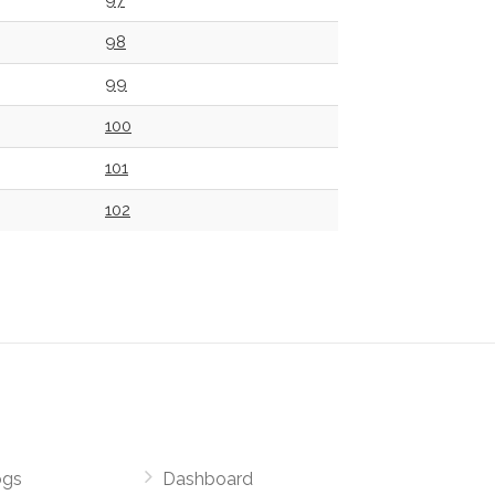
97
98
99
100
101
102
ogs
Dashboard