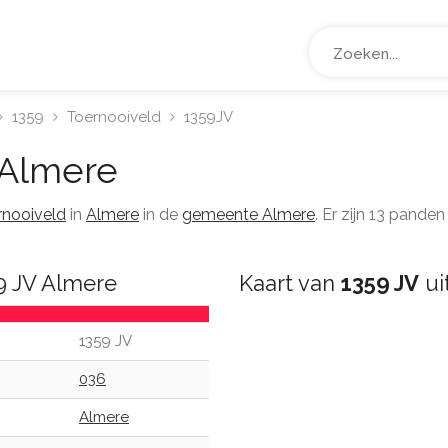
1359
Toernooiveld
1359JV
Almere
rnooiveld
in
Almere
in de
gemeente Almere
. Er zijn 13 pand
9 JV Almere
Kaart van
1359 JV
ui
1359 JV
036
Almere