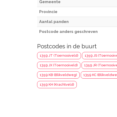
Gemeente
Provincie
Aantal panden
Postcode anders geschreven
Postcodes in de buurt
1359 JT (Toernooiveld)
1359 JS (Toernooiv
1359 JX (Toernooiveld)
1359 JR (Toernooiv
1359 KB (Blikveldweg)
1359 KC (Blikveldwe
1359 KH (Krachtveld)