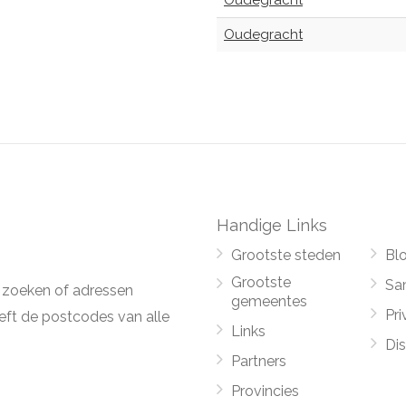
Oudegracht
Oudegracht
Handige Links
Grootste steden
Bl
Grootste
Sa
 zoeken of adressen
gemeentes
Pri
ft de postcodes van alle
Links
Di
Partners
Provincies