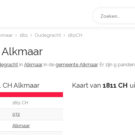
lkmaar
1811
Oudegracht
1811CH
Alkmaar
egracht
in
Alkmaar
in de
gemeente Alkmaar
. Er zijn 9 pand
1 CH Alkmaar
Kaart van
1811 CH
ui
1811 CH
072
Alkmaar