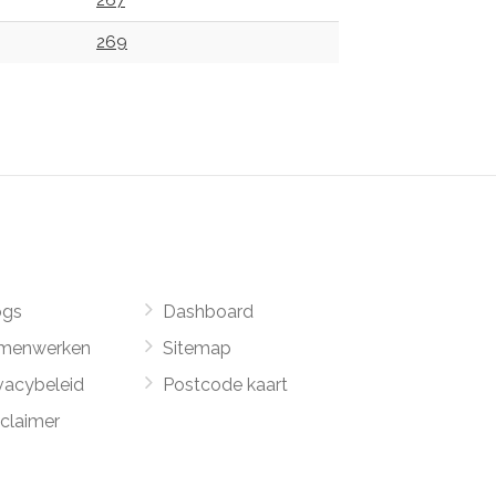
267
269
ogs
Dashboard
menwerken
Sitemap
vacybeleid
Postcode kaart
sclaimer