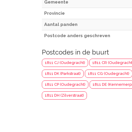
Gemeente
Provincie
Aantal panden
Postcode anders geschreven
Postcodes in de buurt
1811 CJ (Oudegracht)
1811 CR (Oudegracht
1811 DK (Parkstraat)
1811 CG (Oudegracht)
1811 CP (Oudegracht)
1811 DE (Kennemerp
1811 DH (Zilverstraat)