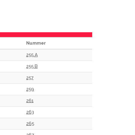
Nummer
255 A
255 B
257
259
261
263
265