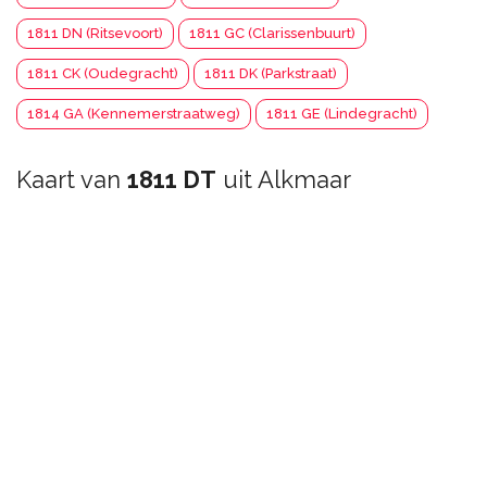
1811 DN (Ritsevoort)
1811 GC (Clarissenbuurt)
1811 CK (Oudegracht)
1811 DK (Parkstraat)
1814 GA (Kennemerstraatweg)
1811 GE (Lindegracht)
Kaart van
1811 DT
uit Alkmaar