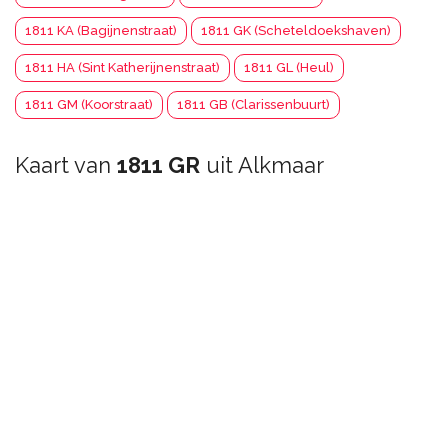
1811 KA (Bagijnenstraat)
1811 GK (Scheteldoekshaven)
1811 HA (Sint Katherijnenstraat)
1811 GL (Heul)
1811 GM (Koorstraat)
1811 GB (Clarissenbuurt)
Kaart van
1811 GR
uit Alkmaar