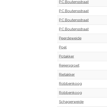
P.C.Boutensstraat
P.C.Boutensstraat
P.C.Boutensstraat
P.C.Boutensstraat
Peerdeweide
Poel
Potakker
Reijersgroet
Rietakker
Robbenkoog
Robbenkoog
Schagerweide