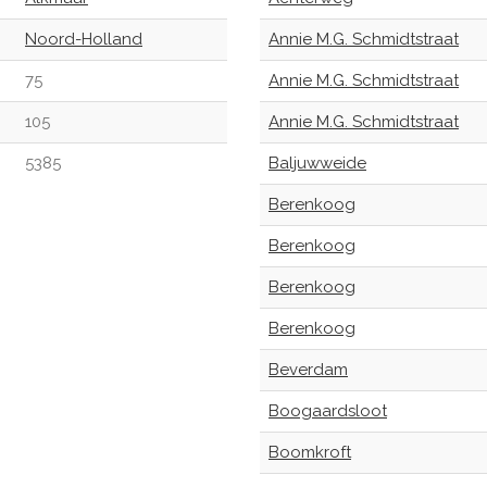
Noord-Holland
Annie M.G. Schmidtstraat
75
Annie M.G. Schmidtstraat
105
Annie M.G. Schmidtstraat
5385
Baljuwweide
Berenkoog
Berenkoog
Berenkoog
Berenkoog
Beverdam
Boogaardsloot
Boomkroft