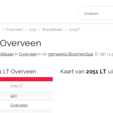
Overveen
2051
Braziliëlaan
2051LT
Overveen
iliëlaan
in
Overveen
in de
gemeente Bloemendaal
. Er zijn 
51 LT Overveen
Kaart van
2051 LT
ui
2051 LT
023
Overveen