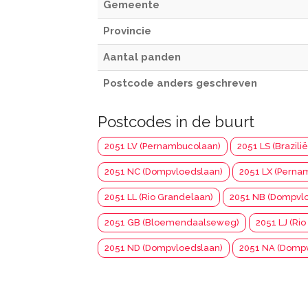
Gemeente
Provincie
Aantal panden
Postcode anders geschreven
Postcodes in de buurt
2051 LV (Pernambucolaan)
2051 LS (Brazili
2051 NC (Dompvloedslaan)
2051 LX (Perna
2051 LL (Rio Grandelaan)
2051 NB (Dompvl
2051 GB (Bloemendaalseweg)
2051 LJ (Ri
2051 ND (Dompvloedslaan)
2051 NA (Domp