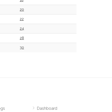
18
20
22
24
28
30
ogs
Dashboard