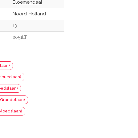
Bloemendaal
Noord-Holland
13
2051LT
ëlaan)
mbucolaan)
oedslaan)
o Grandelaan)
vloedslaan)