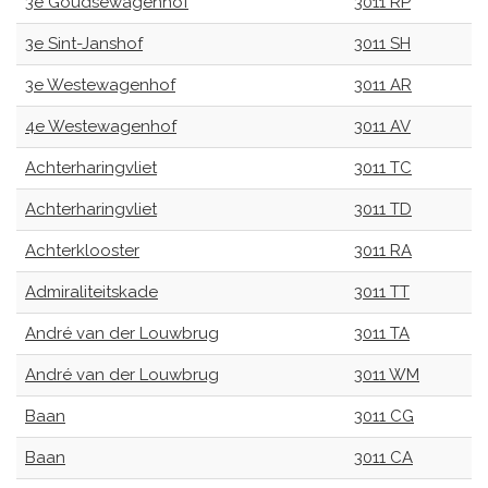
3e Goudsewagenhof
3011 RP
3e Sint-Janshof
3011 SH
3e Westewagenhof
3011 AR
4e Westewagenhof
3011 AV
Achterharingvliet
3011 TC
Achterharingvliet
3011 TD
Achterklooster
3011 RA
Admiraliteitskade
3011 TT
André van der Louwbrug
3011 TA
André van der Louwbrug
3011 WM
Baan
3011 CG
Baan
3011 CA