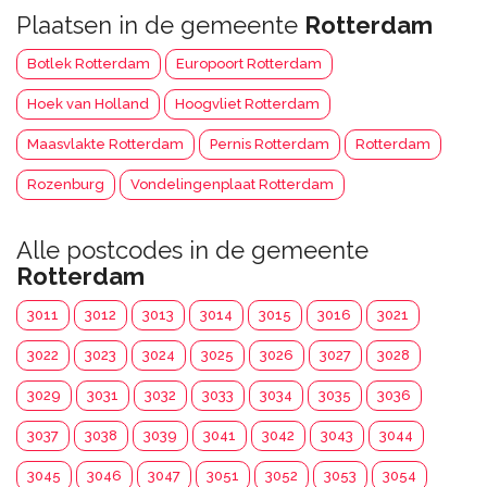
Plaatsen in de gemeente
Rotterdam
Botlek Rotterdam
Europoort Rotterdam
Hoek van Holland
Hoogvliet Rotterdam
Maasvlakte Rotterdam
Pernis Rotterdam
Rotterdam
Rozenburg
Vondelingenplaat Rotterdam
Alle postcodes in de gemeente
Rotterdam
3011
3012
3013
3014
3015
3016
3021
3022
3023
3024
3025
3026
3027
3028
3029
3031
3032
3033
3034
3035
3036
3037
3038
3039
3041
3042
3043
3044
3045
3046
3047
3051
3052
3053
3054