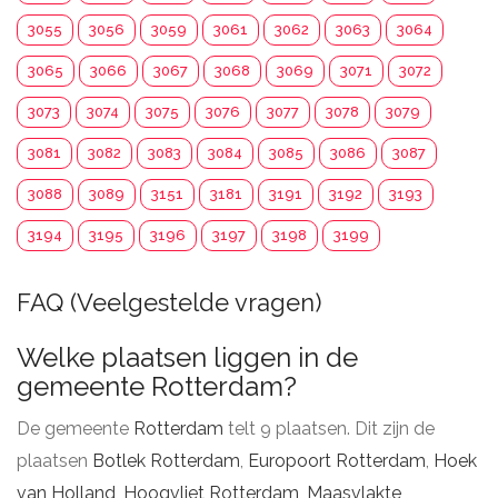
3055
3056
3059
3061
3062
3063
3064
3065
3066
3067
3068
3069
3071
3072
3073
3074
3075
3076
3077
3078
3079
3081
3082
3083
3084
3085
3086
3087
3088
3089
3151
3181
3191
3192
3193
3194
3195
3196
3197
3198
3199
FAQ (Veelgestelde vragen)
Welke plaatsen liggen in de
gemeente Rotterdam?
De gemeente
Rotterdam
telt 9 plaatsen. Dit zijn de
plaatsen
Botlek Rotterdam
,
Europoort Rotterdam
,
Hoek
van Holland
,
Hoogvliet Rotterdam
,
Maasvlakte