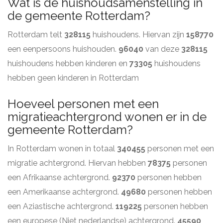
Wat is de huishoudsamenstelling in
de gemeente Rotterdam?
Rotterdam telt
328115
huishoudens. Hiervan zijn
158770
een eenpersoons huishouden.
96040
van deze
328115
huishoudens hebben kinderen en
73305
huishoudens
hebben geen kinderen in Rotterdam
Hoeveel personen met een
migratieachtergrond wonen er in de
gemeente Rotterdam?
In Rotterdam wonen in totaal
340455
personen met een
migratie achtergrond. Hiervan hebben
78375
personen
een Afrikaanse achtergrond.
92370
personen hebben
een Amerikaanse achtergrond.
49680
personen hebben
een Aziastische achtergrond.
119225
personen hebben
een europese (Niet nederlandse) achtergrond.
45590