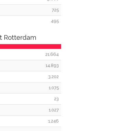
725
495
et Rotterdam
21.664
14.893
3.202
1.075
23
1.027
1.246