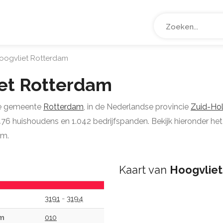
oogvliet Rotterdam
et Rotterdam
 de gemeente
Rotterdam
, in de Nederlandse provincie
Zuid-Ho
6 huishoudens en 1.042 bedrijfspanden. Bekijk hieronder het 
am.
Kaart van
Hoogvlie
3191
-
3194
am
010