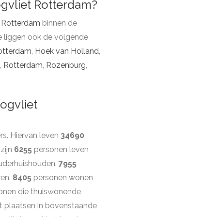
ogvliet Rotterdam?
e
Rotterdam
binnen de
e liggen ook de volgende
otterdam
,
Hoek van Holland
,
,
Rotterdam
,
Rozenburg
,
ogvliet
s. Hiervan leven
34690
 zijn
6255
personen leven
uderhuishouden.
7955
ren.
8405
personen wonen
onen die thuiswonende
t plaatsen in bovenstaande