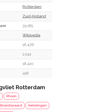
Rotterdam
Zuid-Holland
dam
35.185
Wikipedia
16.476
1.042
18.420
418
vliet Rotterdam
m
Rhoon
lbrandswaard
Hekelingen