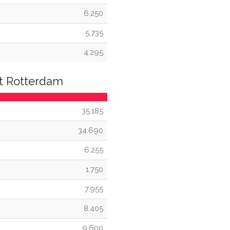
6.250
5.735
4.295
et Rotterdam
35.185
34.690
6.255
1.750
7.955
8.405
9.600