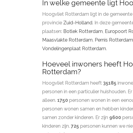
In welke gemeente ligt Ho
Hoogvliet Rotterdam ligt in de gemeent
provincie
Zuid-Holland
. In deze gemeent
plaatsen:
Botlek Rotterdam
,
Europoort R
Maasvlakte Rotterdam
,
Pernis Rotterdam
Vondelingenplaat Rotterdam
.
Hoeveel inwoners heeft Ho
Rotterdam?
Hoogvliet Rotterdam heeft
35185
inwoner
personen in een particulier huishouden. Er
alleen.
1750
personen wonen in een eeno
personen wonen samen en hebben kinde
samen zonder kinderen. Er zijn
9600
pers
kinderen zijn.
725
personen kunnen we nie