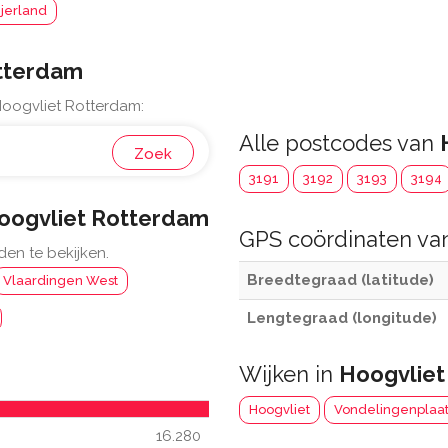
jerland
tterdam
Hoogvliet Rotterdam:
Alle postcodes van
Zoek
3191
3192
3193
3194
oogvliet Rotterdam
GPS coördinaten v
den te bekijken.
Breedtegraad (latitude)
Vlaardingen West
Lengtegraad (longitude)
Wijken in
Hoogvliet
Hoogvliet
Vondelingenplaa
16.280