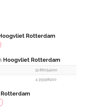
Hoogvliet Rotterdam
an
Hoogvliet Rotterdam
51.86054200
4.35998900
 Rotterdam
t