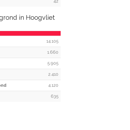
42
grond in Hoogvliet
14.105
1.660
5.905
2.410
ond
4.120
635