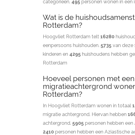
categorieën.
495
personen wonen in een in
Wat is de huishoudsamenste
Rotterdam?
Hoogvliet Rotterdam telt
16280
huishoud
eenpersoons huishouden.
5735
van deze
kinderen en
4295
huishoudens hebben gee
Rotterdam
Hoeveel personen met een
migratieachtergrond wonen 
Rotterdam?
In Hoogvliet Rotterdam wonen in totaal
1
migratie achtergrond. Hiervan hebben
16
achtergrond.
5905
personen hebben een 
2410
personen hebben een Aziastische a