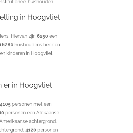
stitutioneel huishouden.
lling in Hoogvliet
ens. Hiervan zijn
6250
een
16280
huishoudens hebben
n kinderen in Hoogvliet
er in Hoogvliet
4105
personen met een
60
personen een Afrikaanse
Amerikaanse achtergrond.
chtergrond.
4120
personen