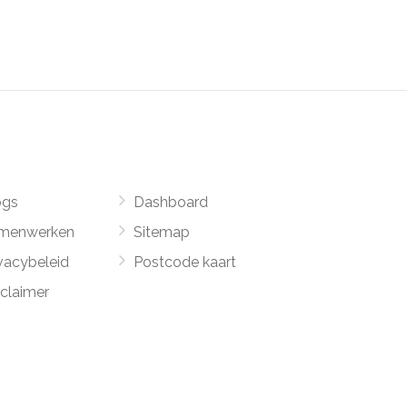
ogs
Dashboard
menwerken
Sitemap
vacybeleid
Postcode kaart
sclaimer