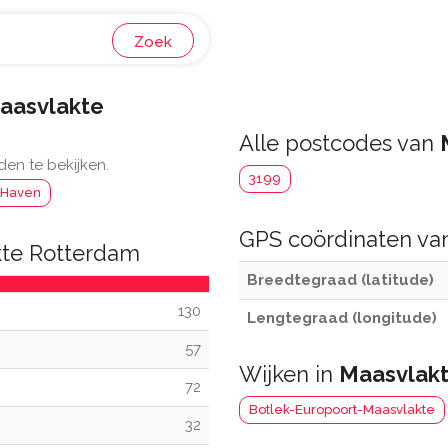
Zoek
aasvlakte
Alle postcodes van
den te bekijken.
3199
 Haven
GPS coördinaten v
kte Rotterdam
Breedtegraad (latitude)
130
Lengtegraad (longitude)
57
Wijken in
Maasvlak
72
Botlek-Europoort-Maasvlakte
32