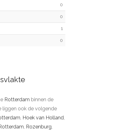
0
0
1
0
svlakte
te
Rotterdam
binnen de
e liggen ook de volgende
otterdam
,
Hoek van Holland
,
Rotterdam
,
Rozenburg
,