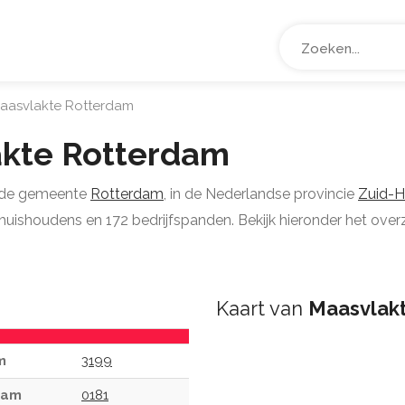
aasvlakte Rotterdam
kte Rotterdam
s de gemeente
Rotterdam
, in de Nederlandse provincie
Zuid-H
ishoudens en 172 bedrijfspanden. Bekijk hieronder het overzi
Kaart van
Maasvlak
m
3199
dam
0181