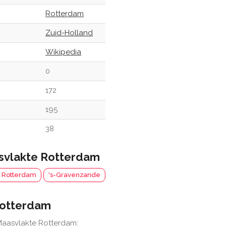
Rotterdam
Zuid-Holland
Wikipedia
0
172
195
38
svlakte Rotterdam
t Rotterdam
's-Gravenzande
Rotterdam
Maasvlakte Rotterdam: