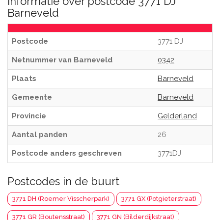
Informatie over postcode 3771 DJ
Barneveld
Postcode
3771 DJ
Netnummer van Barneveld
0342
Plaats
Barneveld
Gemeente
Barneveld
Provincie
Gelderland
Aantal panden
26
Postcode anders geschreven
3771DJ
Postcodes in de buurt
3771 DH (Roemer Visscherpark)
3771 GX (Potgieterstraat)
3771 GR (Boutensstraat)
3771 GN (Bilderdijkstraat)