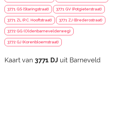
3771 GS (Staringstraat)
3771 GV (Potgieterstraat)
3771 ZL (P.C. Hooftstraat)
3771 ZJ (Brederostraat)
3772 GG (Oldenbarnevelderweg)
3772 GJ (Korenbloemstraat)
Kaart van
3771 DJ
uit Barneveld