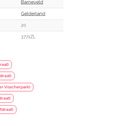
Barneveld
Gelderland
20
3771ZL
raat)
straat)
r Visscherpark)
traat)
tstraat)