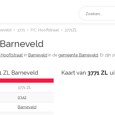
neveld
3771
P.C. Hooftstraat
3771ZL
Barneveld
. Hooftstraat
in
Barneveld
in de
gemeente Barneveld
. Er zij
1 ZL Barneveld
Kaart van
3771 ZL
ui
3771 ZL
0342
Barneveld