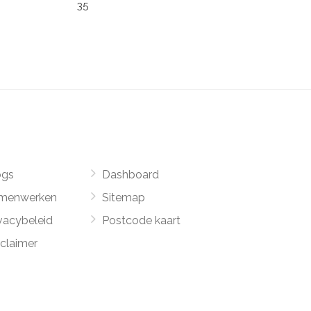
35
ogs
Dashboard
menwerken
Sitemap
vacybeleid
Postcode kaart
sclaimer