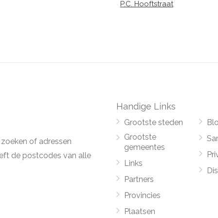
P.C. Hooftstraat
Handige Links
Grootste steden
Bl
Grootste
Sa
 zoeken of adressen
gemeentes
Pri
ft de postcodes van alle
Links
Di
Partners
Provincies
Plaatsen