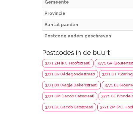
Gemeente
Provincie
Aantal panden
Postcode anders geschreven
Postcodes in de buurt
3771 ZN (P.C. Hooftstraat)
3771 GR (Boutensst
3771 GP (Aldegondestraat)
3771 GT (Staring
3771 DX (Aagje Dekenstraat)
3771 DJ (Roeme
3771 GM (Jacob Catsstraat)
3771 GE (Vondels
3771 GL (Jacob Catsstraat)
3771 ZM (P.C. Hoof