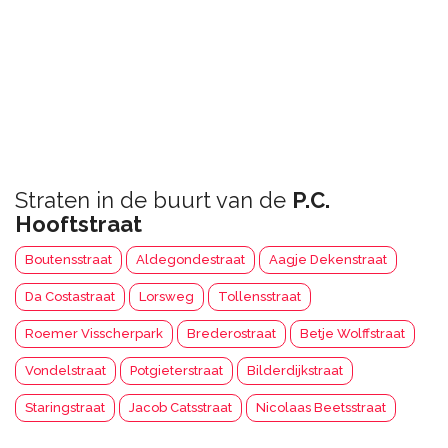
Straten in de buurt van de
P.C.
Hooftstraat
Boutensstraat
Aldegondestraat
Aagje Dekenstraat
Da Costastraat
Lorsweg
Tollensstraat
Roemer Visscherpark
Brederostraat
Betje Wolffstraat
Vondelstraat
Potgieterstraat
Bilderdijkstraat
Staringstraat
Jacob Catsstraat
Nicolaas Beetsstraat