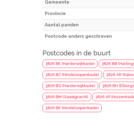
Gemeente
Provincie
Aantal panden
Postcode anders geschreven
Postcodes in de buurt
3826 BE (Harderwijkkade)
3826 BB (Harling
3826 BC (Hindeloopenkade)
3826 AR (Katw
3826 BG (Harderwijkkade)
3826 BH (Elburgs
3826 BM (Gaastgracht)
3826 AP (Huizenkad
3826 BK (Hindeloopenkade)