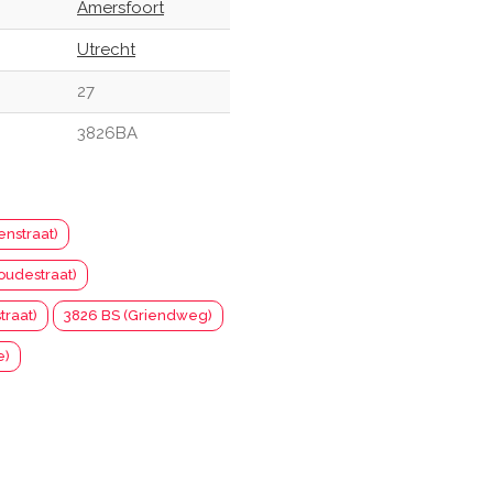
Amersfoort
Utrecht
27
3826BA
enstraat)
oudestraat)
traat)
3826 BS (Griendweg)
e)