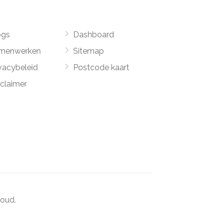
ogs
Dashboard
menwerken
Sitemap
vacybeleid
Postcode kaart
sclaimer
oud.