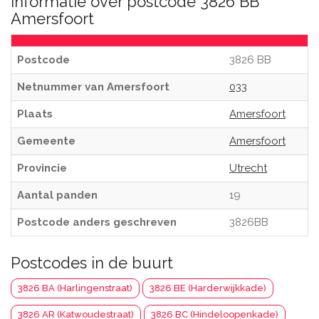
Informatie over postcode 3826 BB
Amersfoort
Postcode
3826 BB
Netnummer van Amersfoort
033
Plaats
Amersfoort
Gemeente
Amersfoort
Provincie
Utrecht
Aantal panden
19
Postcode anders geschreven
3826BB
Postcodes in de buurt
3826 BA (Harlingenstraat)
3826 BE (Harderwijkkade)
3826 AR (Katwoudestraat)
3826 BC (Hindeloopenkade)