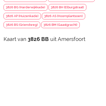
3826 BG (Harderwijkkade)
3826 BH (Elburgstraat)
3826 AP (Huizenkade)
3826 AS (Hoornplantsoen)
3826 BS (Griendweg)
3826 BM (Gaastgracht)
Kaart van
3826 BB
uit Amersfoort