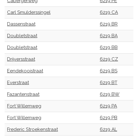
Cabergerweg
6219 PE
Carl Smulderssingel
6219 CA
Dassenstraat
6219 BR
Doubletstraat
6219 BA
Doubletstraat
6219 BB
Drijversstraat
6219 CZ
Eendekooistraat
6219 BS
Everstraat
6219 BT
Fazantenstraat
6219 BW
Fort Willemweg
6219 PA
Fort Willemweg
6219 PB
Frederic Stroekenstraat
6219 AL