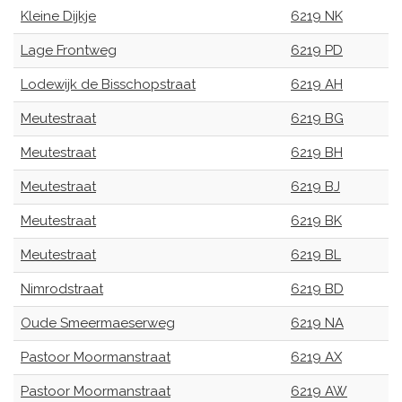
Kleine Dijkje
6219 NK
Lage Frontweg
6219 PD
Lodewijk de Bisschopstraat
6219 AH
Meutestraat
6219 BG
Meutestraat
6219 BH
Meutestraat
6219 BJ
Meutestraat
6219 BK
Meutestraat
6219 BL
Nimrodstraat
6219 BD
Oude Smeermaeserweg
6219 NA
Pastoor Moormanstraat
6219 AX
Pastoor Moormanstraat
6219 AW