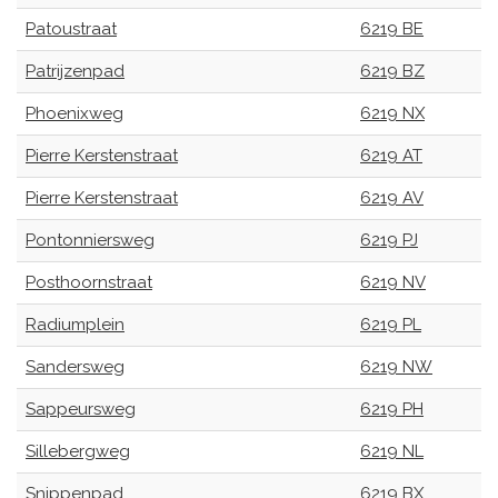
Patoustraat
6219 BE
Patrijzenpad
6219 BZ
Phoenixweg
6219 NX
Pierre Kerstenstraat
6219 AT
Pierre Kerstenstraat
6219 AV
Pontonniersweg
6219 PJ
Posthoornstraat
6219 NV
Radiumplein
6219 PL
Sandersweg
6219 NW
Sappeursweg
6219 PH
Sillebergweg
6219 NL
Snippenpad
6219 BX