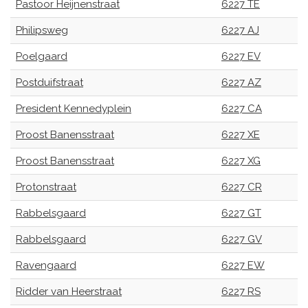
Pastoor Heijnenstraat
6227 TE
Philipsweg
6227 AJ
Poelgaard
6227 EV
Postduifstraat
6227 AZ
President Kennedyplein
6227 CA
Proost Banensstraat
6227 XE
Proost Banensstraat
6227 XG
Protonstraat
6227 CR
Rabbelsgaard
6227 GT
Rabbelsgaard
6227 GV
Ravengaard
6227 EW
Ridder van Heerstraat
6227 RS