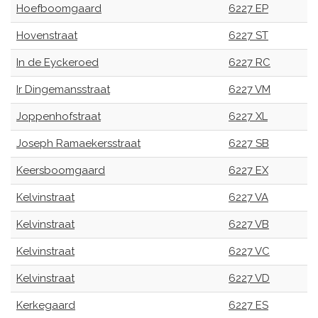
Hoefboomgaard
6227 EP
Hovenstraat
6227 ST
In de Eyckeroed
6227 RC
Ir Dingemansstraat
6227 VM
Joppenhofstraat
6227 XL
Joseph Ramaekersstraat
6227 SB
Keersboomgaard
6227 EX
Kelvinstraat
6227 VA
Kelvinstraat
6227 VB
Kelvinstraat
6227 VC
Kelvinstraat
6227 VD
Kerkegaard
6227 ES