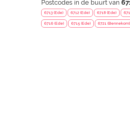
Postcodes in de buurt van
67
6713 (Ede)
6712 (Ede)
6718 (Ede)
671
6716 (Ede)
6715 (Ede)
6721 (Bennekom