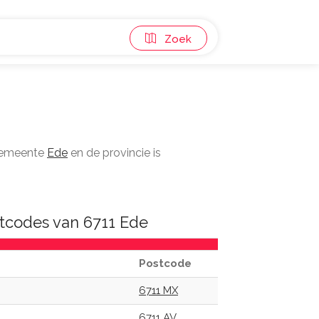
Zoek
 gemeente
Ede
en de provincie is
tcodes van 6711 Ede
Postcode
6711 MX
6711 AV