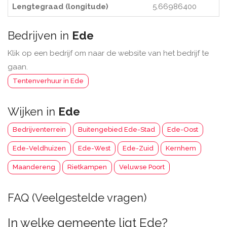
Lengtegraad (longitude)
5.66986400
Bedrijven in
Ede
Klik op een bedrijf om naar de website van het bedrijf te
gaan.
Tentenverhuur in Ede
Wijken in
Ede
Bedrijventerrein
Buitengebied Ede-Stad
Ede-Oost
Ede-Veldhuizen
Ede-West
Ede-Zuid
Kernhem
Maandereng
Rietkampen
Veluwse Poort
FAQ (Veelgestelde vragen)
In welke gemeente ligt Ede?