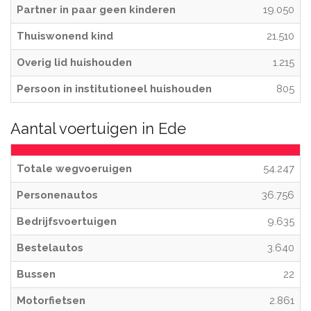
Partner in paar geen kinderen
19.050
Thuiswonend kind
21.510
Overig lid huishouden
1.215
Persoon in institutioneel huishouden
805
Aantal voertuigen in Ede
Totale wegvoeruigen
54.247
Personenautos
36.756
Bedrijfsvoertuigen
9.635
Bestelautos
3.640
Bussen
22
Motorfietsen
2.861