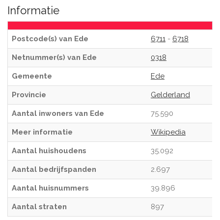
Informatie
Postcode(s) van Ede
6711
-
6718
Netnummer(s) van Ede
0318
Gemeente
Ede
Provincie
Gelderland
Aantal inwoners van Ede
75.590
Meer informatie
Wikipedia
Aantal huishoudens
35.092
Aantal bedrijfspanden
2.697
Aantal huisnummers
39.896
Aantal straten
897