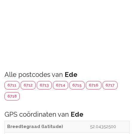
Alle postcodes van
Ede
6711
6712
6713
6714
6715
6716
6717
6718
GPS coördinaten van
Ede
Breedtegraad (latitude)
52.04352500