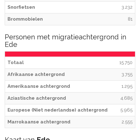
Snorfietsen
3.232
Brommobielen
81
Personen met migratieachtergrond in
Ede
Totaal
15.750
Afrikaanse achtergrond
3.755
Amerikaanse achtergrond
1.295
Aziastische achtergrond
4.685
Europese (Niet nederlandse) achtergrond
5.965
Marrokaanse achtergrond
2.555
Kaart van
Ede