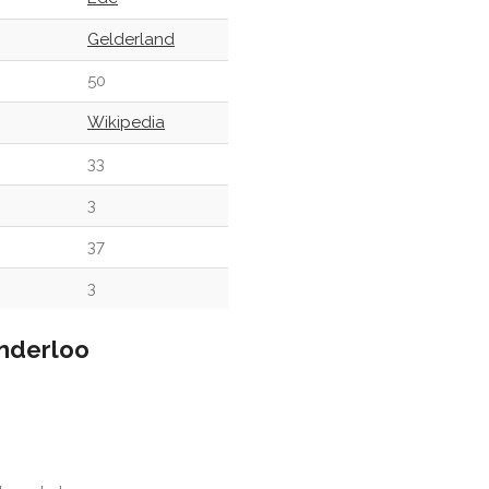
Gelderland
50
Wikipedia
33
3
37
3
nderloo