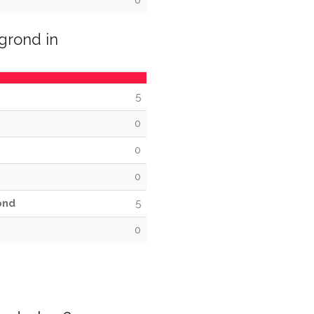
0
grond in
5
0
0
0
ond
5
0