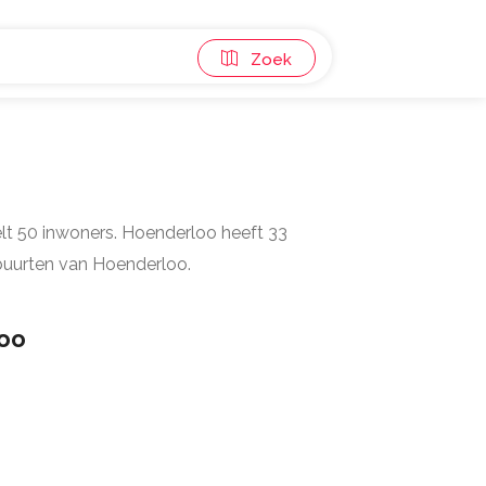
Zoek
elt 50 inwoners. Hoenderloo heeft 33
 buurten van Hoenderloo.
oo