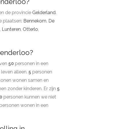
enderloo?
en de provincie
Gelderland
.
e plaatsen:
Bennekom
,
De
,
Lunteren
,
Otterlo
,
oenderloo?
even
50
personen in een
leven alleen.
5
personen
sonen wonen samen en
 zonder kinderen. Er zijn
5
0
personen kunnen we niet
personen wonen in een
lling in