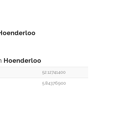
Hoenderloo
an
Hoenderloo
52.12741400
5.84376900