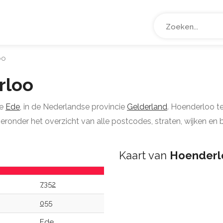
oo
rloo
te
Ede
, in de Nederlandse provincie
Gelderland
. Hoenderloo t
ieronder het overzicht van alle postcodes, straten, wijken en
Kaart van
Hoenderl
7352
055
Ede