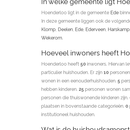
In welke gemeente ligt Ho
Hoenderloo ligt in de gemeente
Ede
binn
In deze gemeente liggen ook de volgend
Klomp
,
Deelen
,
Ede
,
Ederveen
,
Harskamp
Wekerom
.
Hoeveel inwoners heeft H
Hoenderloo heeft
50
inwoners. Hiervan l
particulier huishouden. Er zijn
10
personen 
wonen in een eenouderhuishouden.
5
per
hebben kinderen.
25
personen wonen samen
personen die thuiswonende kinderen zijn.
plaatsen in bovenstaande categorieën.
0
institutioneel huishouden.
Wat is de huishoudsamenste