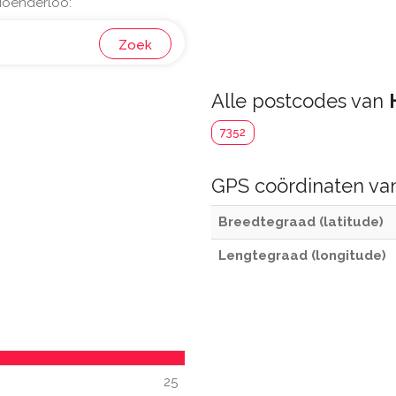
Hoenderloo:
Zoek
Alle postcodes van
7352
GPS coördinaten v
Breedtegraad (latitude)
Lengtegraad (longitude)
25