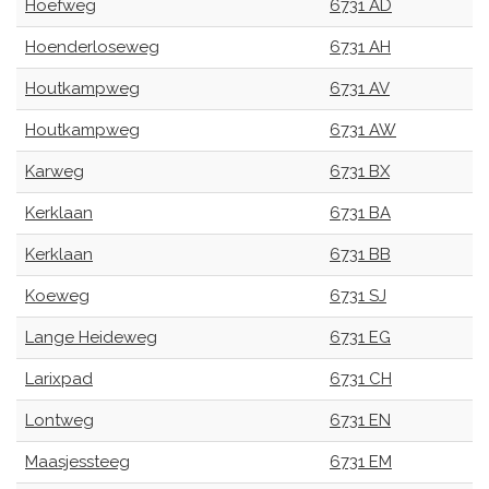
Hoefweg
6731 AD
Hoenderloseweg
6731 AH
Houtkampweg
6731 AV
Houtkampweg
6731 AW
Karweg
6731 BX
Kerklaan
6731 BA
Kerklaan
6731 BB
Koeweg
6731 SJ
Lange Heideweg
6731 EG
Larixpad
6731 CH
Lontweg
6731 EN
Maasjessteeg
6731 EM