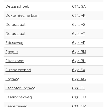
De Zandhoek
6731 GA
Dokter Beumerlaan
6731 AK
Dorpsstraat
6731 AS
Dorpsstraat
6731 AT
Edeseweg
6731 AP
Egypte
6731 BM
Eikenzoom
6731 BH
Elzebosserpad
6731 SX
Engweg
6731 AG
Eschoter Engweg
6731 EH
Esserbroekweg
6731 DB
Feenstraweg
6731 CM