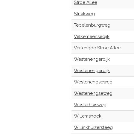
Stroe Allee
Struikweg
Tepelenburgweg
Velkemeensedijk
Verlengde Stroe Allee
Westenengerdijk
Westenengerdijk
Westenengseweg
Westenengseweg
Westerhuisweg
Willemshoek
Willinkhuizersteeg