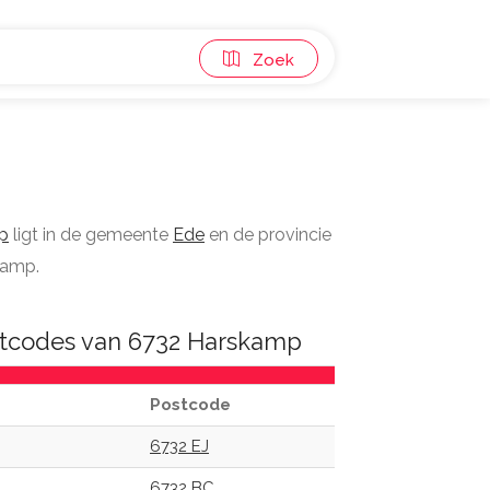
Zoek
p
ligt in de gemeente
Ede
en de provincie
kamp.
tcodes van 6732 Harskamp
Postcode
6732 EJ
6732 BC