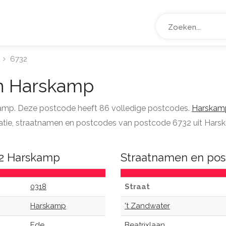
6732
n Harskamp
kamp. Deze postcode heeft 86 volledige postcodes.
Harskam
ormatie, straatnamen en postcodes van postcode 6732 uit Hars
32 Harskamp
Straatnamen en pos
0318
Straat
Harskamp
't Zandwater
Ede
Beatrixlaan