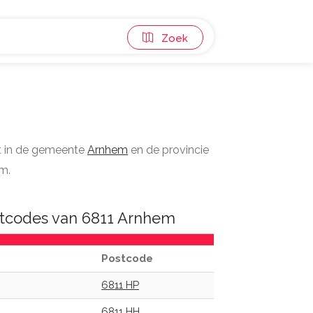
Zoek
t in de gemeente
Arnhem
en de provincie
em.
tcodes van 6811 Arnhem
Postcode
6811 HP
6811 HH