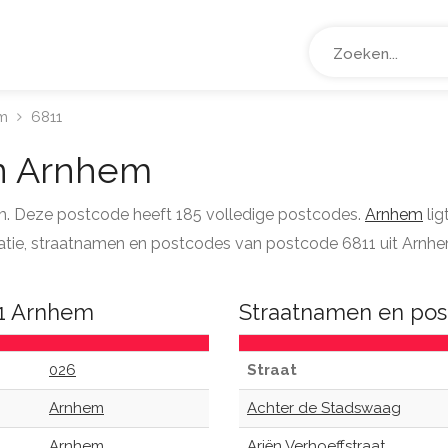
m
6811
n Arnhem
em. Deze postcode heeft 185 volledige postcodes.
Arnhem
lig
ormatie, straatnamen en postcodes van postcode 6811 uit Arnh
11 Arnhem
Straatnamen en pos
026
Straat
Arnhem
Achter de Stadswaag
Arnhem
Ariën Verhoeffstraat