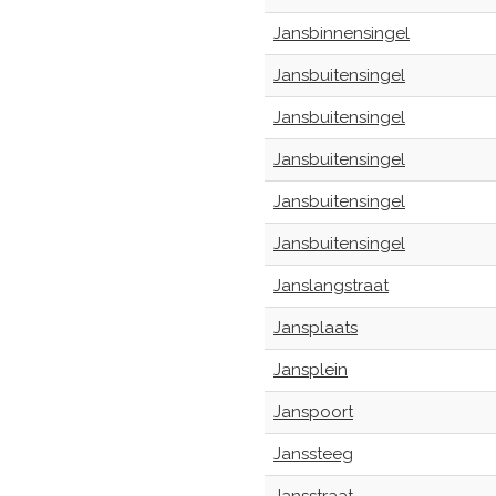
Jansbinnensingel
Jansbuitensingel
Jansbuitensingel
Jansbuitensingel
Jansbuitensingel
Jansbuitensingel
Janslangstraat
Jansplaats
Jansplein
Janspoort
Janssteeg