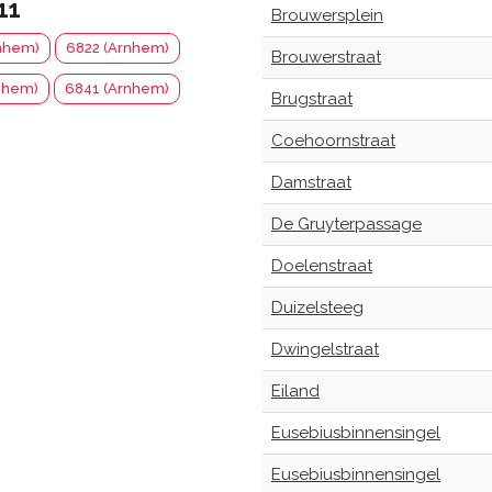
11
Brouwersplein
nhem)
6822 (Arnhem)
Brouwerstraat
nhem)
6841 (Arnhem)
Brugstraat
Coehoornstraat
Damstraat
De Gruyterpassage
Doelenstraat
Duizelsteeg
Dwingelstraat
Eiland
Eusebiusbinnensingel
Eusebiusbinnensingel