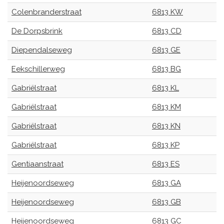
Colenbranderstraat
6813 KW
De Dorpsbrink
6813 CD
Diependalseweg
6813 GE
Eekschillerweg
6813 BG
Gabriëlstraat
6813 KL
Gabriëlstraat
6813 KM
Gabriëlstraat
6813 KN
Gabriëlstraat
6813 KP
Gentiaanstraat
6813 ES
Heijenoordseweg
6813 GA
Heijenoordseweg
6813 GB
Heijenoordseweg
6813 GC