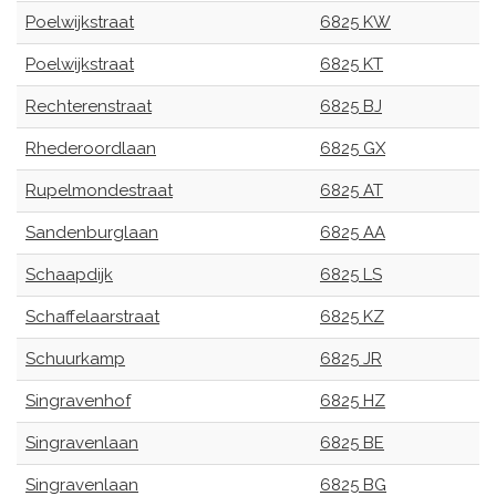
Poelwijkstraat
6825 KW
Poelwijkstraat
6825 KT
Rechterenstraat
6825 BJ
Rhederoordlaan
6825 GX
Rupelmondestraat
6825 AT
Sandenburglaan
6825 AA
Schaapdijk
6825 LS
Schaffelaarstraat
6825 KZ
Schuurkamp
6825 JR
Singravenhof
6825 HZ
Singravenlaan
6825 BE
Singravenlaan
6825 BG