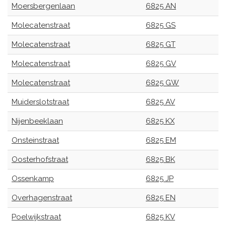
Moersbergenlaan
6825 AN
Molecatenstraat
6825 GS
Molecatenstraat
6825 GT
Molecatenstraat
6825 GV
Molecatenstraat
6825 GW
Muiderslotstraat
6825 AV
Nijenbeeklaan
6825 KX
Onsteinstraat
6825 EM
Oosterhofstraat
6825 BK
Ossenkamp
6825 JP
Overhagenstraat
6825 EN
Poelwijkstraat
6825 KV