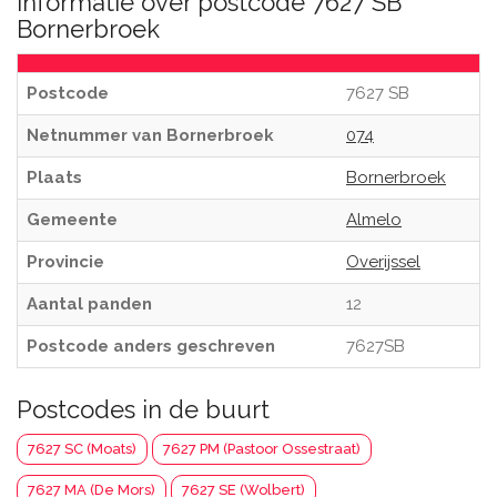
Informatie over postcode 7627 SB
Bornerbroek
Postcode
7627 SB
Netnummer van Bornerbroek
074
Plaats
Bornerbroek
Gemeente
Almelo
Provincie
Overijssel
Aantal panden
12
Postcode anders geschreven
7627SB
Postcodes in de buurt
7627 SC (Moats)
7627 PM (Pastoor Ossestraat)
7627 MA (De Mors)
7627 SE (Wolbert)