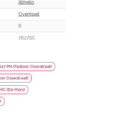
Almelo
Overijssel
8
7627SC
627 PM (Pastoor Ossestraat)
oor Ossestraat)
MC (De Mors)
)