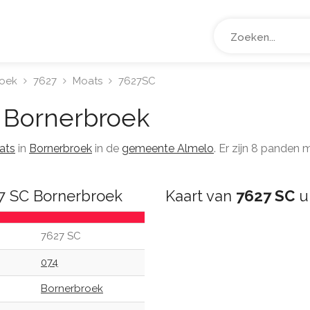
roek
7627
Moats
7627SC
Bornerbroek
ats
in
Bornerbroek
in de
gemeente Almelo
. Er zijn 8 panden
27 SC Bornerbroek
Kaart van
7627 SC
u
7627 SC
074
Bornerbroek