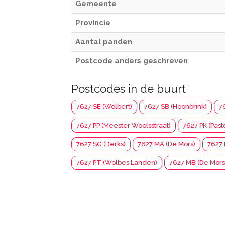
Gemeente
Provincie
Aantal panden
Postcode anders geschreven
Postcodes in de buurt
7627 SE (Wolbert)
7627 SB (Hoonbrink)
7
7627 PP (Meester Woolsstraat)
7627 PK (Past
7627 SG (Derks)
7627 MA (De Mors)
7627 
7627 PT (Wolbes Landen)
7627 MB (De Mors