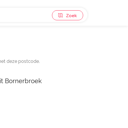
Zoek
 met deze postcode.
it Bornerbroek