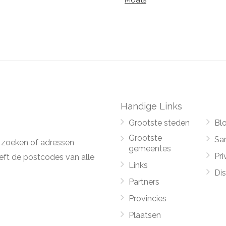
Moats
Handige Links
Grootste steden
Bl
Grootste
Sa
 zoeken of adressen
gemeentes
Pri
ft de postcodes van alle
Links
Di
Partners
Provincies
Plaatsen