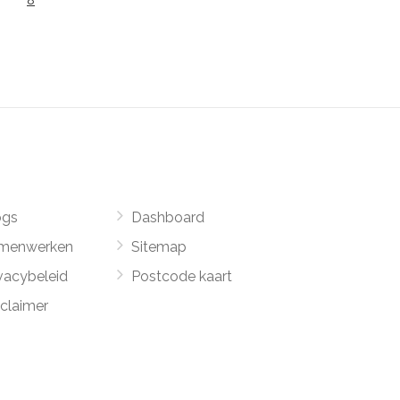
8
ogs
Dashboard
menwerken
Sitemap
vacybeleid
Postcode kaart
sclaimer