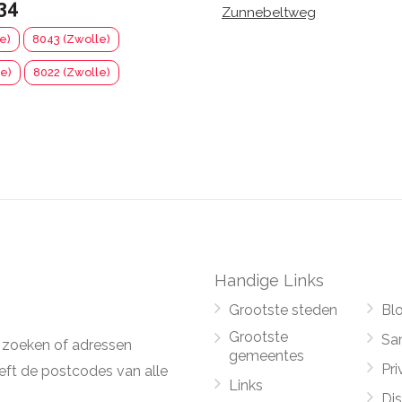
34
Zunnebeltweg
e)
8043 (Zwolle)
e)
8022 (Zwolle)
Handige Links
Grootste steden
Bl
Grootste
Sa
 zoeken of adressen
gemeentes
Pri
ft de postcodes van alle
Links
Di