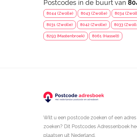
Postcodes in de buurt van
80
8044 (Zwolle)
8043 (Zwolle)
8034 (Zwol
8031 (Zwolle)
8042 (Zwolle)
8033 (Zwoll
8293 (Mastenbroek)
8061 (Hasselt)
Wilt u een postcode zoeken of een adres
zoeken? Dit Postcodes Adressenboek hee
plaatsen uit Nederland.