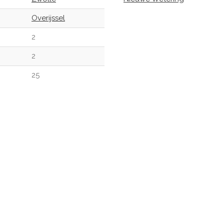
Overijssel
2
2
25