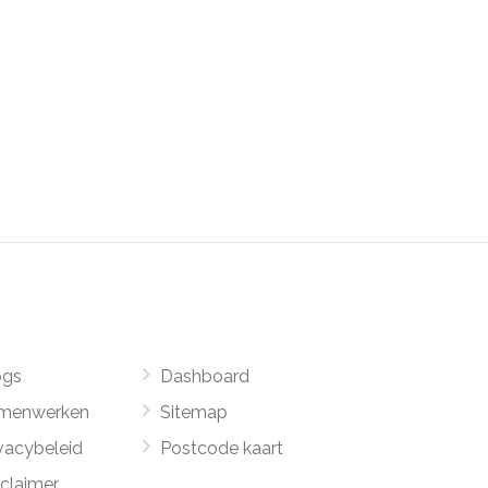
ogs
Dashboard
menwerken
Sitemap
vacybeleid
Postcode kaart
sclaimer