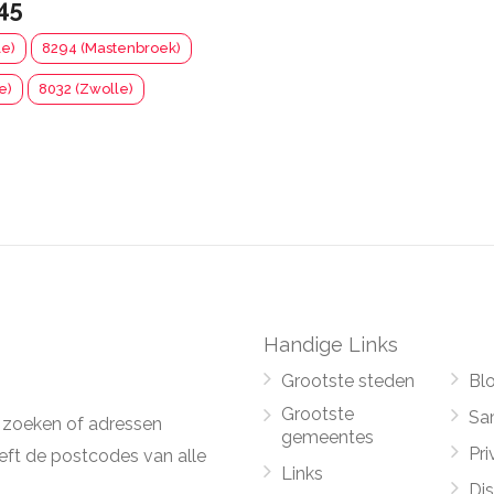
45
le)
8294 (Mastenbroek)
e)
8032 (Zwolle)
Handige Links
Grootste steden
Bl
Grootste
Sa
 zoeken of adressen
gemeentes
Pri
ft de postcodes van alle
Links
Di