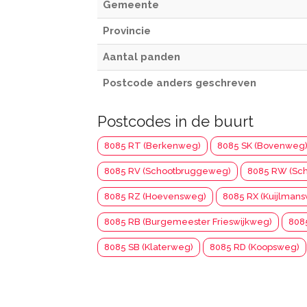
Gemeente
Provincie
Aantal panden
Postcode anders geschreven
Postcodes in de buurt
8085 RT (Berkenweg)
8085 SK (Bovenweg
8085 RV (Schootbruggeweg)
8085 RW (Sc
8085 RZ (Hoevensweg)
8085 RX (Kuijlman
8085 RB (Burgemeester Frieswijkweg)
808
8085 SB (Klaterweg)
8085 RD (Koopsweg)