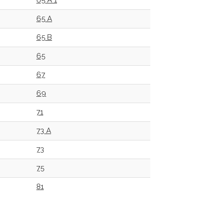
65 A 1
65 A
65 B
65
67
69
71
73 A
73
75
81