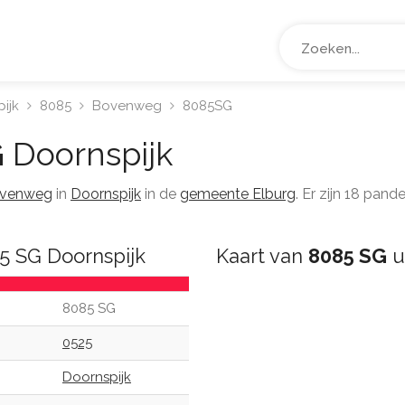
ijk
8085
Bovenweg
8085SG
G
Doornspijk
venweg
in
Doornspijk
in de
gemeente Elburg
. Er zijn 18 pan
5 SG Doornspijk
Kaart van
8085 SG
u
8085 SG
0525
Doornspijk