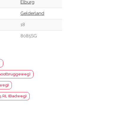
Elburg
Gelderland
18
8085SG
)
hootbruggeweg)
sweg)
5 RL (Badweg)