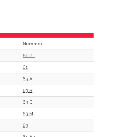
Nummer
61 R 1
61
63 A
63 B
63 C
63 M
63