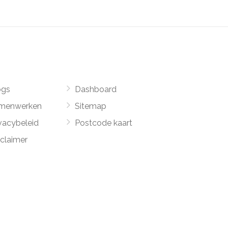
ogs
Dashboard
menwerken
Sitemap
vacybeleid
Postcode kaart
sclaimer