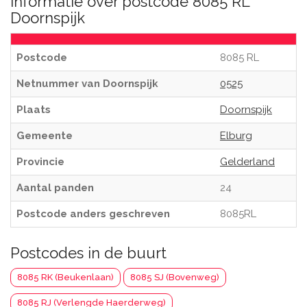
Informatie over postcode 8085 RL
Doornspijk
Postcode
8085 RL
Netnummer van Doornspijk
0525
Plaats
Doornspijk
Gemeente
Elburg
Provincie
Gelderland
Aantal panden
24
Postcode anders geschreven
8085RL
Postcodes in de buurt
8085 RK (Beukenlaan)
8085 SJ (Bovenweg)
8085 RJ (Verlengde Haerderweg)