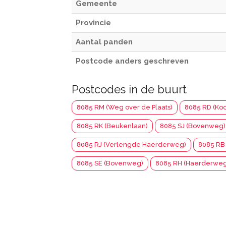
Gemeente
Provincie
Aantal panden
Postcode anders geschreven
Postcodes in de buurt
8085 RM (Weg over de Plaats)
8085 RD (Ko
8085 RK (Beukenlaan)
8085 SJ (Bovenweg)
8085 RJ (Verlengde Haerderweg)
8085 RB
8085 SE (Bovenweg)
8085 RH (Haerderweg