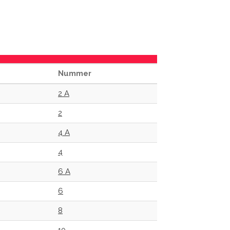
Nummer
2 A
2
4 A
4
6 A
6
8