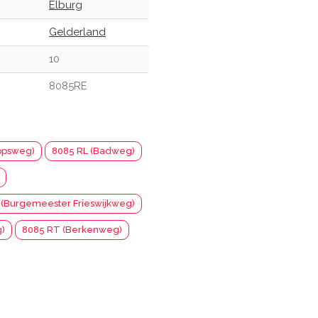
Elburg
Gelderland
10
8085RE
opsweg)
8085 RL (Badweg)
 (Burgemeester Frieswijkweg)
)
8085 RT (Berkenweg)