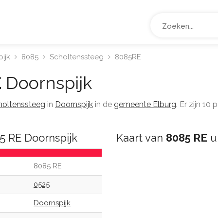
ijk
8085
Scholtenssteeg
8085RE
E
Doornspijk
holtenssteeg
in
Doornspijk
in de
gemeente Elburg
. Er zijn 1
5 RE Doornspijk
Kaart van
8085 RE
ui
8085 RE
0525
Doornspijk