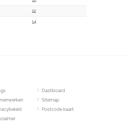
10
12
14
ogs
Dashboard
menwerken
Sitemap
vacybeleid
Postcode kaart
sclaimer