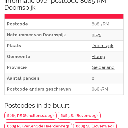
Informatie over postcode 8085 RM
Doornspijk
Postcode
8085 RM
Netnummer van Doornspijk
0525
Plaats
Doornspijk
Gemeente
Elburg
Provincie
Gelderland
Aantal panden
2
Postcode anders geschreven
8085RM
Postcodes in de buurt
8085 RE (Scholtenssteeg)
8085 SJ (Bovenweg)
8085 RJ (Verlengde Haerderweg)
8085 SE (Bovenweg)